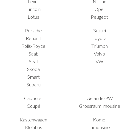
Lexus
Nissan
Lincoln
Opel
Lotus
Peugeot
Porsche
Suzuki
Renault
Toyota
Rolls-Royce
Triumph
Saab
Volvo
Seat
VW
Skoda
Smart
Subaru
Cabriolet
Gelände-PW
Coupé
Grossraumlimousine
Kastenwagen
Kombi
Kleinbus
Limousine