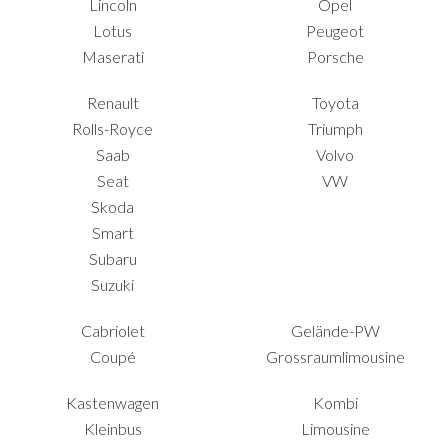
Lincoln
Opel
Lotus
Peugeot
Maserati
Porsche
Renault
Toyota
Rolls-Royce
Triumph
Saab
Volvo
Seat
VW
Skoda
Smart
Subaru
Suzuki
Cabriolet
Gelände-PW
Coupé
Grossraumlimousine
Kastenwagen
Kombi
Kleinbus
Limousine