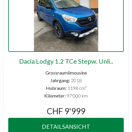
Dacia Lodgy 1.2 TCe Stepw. Unli..
Grossraumlimousine
Jahrgang:
2018
Hubraum:
1198 cm³
Kilometer:
97'000 km
CHF 9'999
DETAILSANSICHT