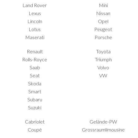
Land Rover
Mini
Lexus
Nissan
Lincoln
Opel
Lotus
Peugeot
Maserati
Porsche
Renault
Toyota
Rolls-Royce
Triumph
Saab
Volvo
Seat
VW
Skoda
Smart
Subaru
Suzuki
Cabriolet
Gelände-PW
Coupé
Grossraumlimousine