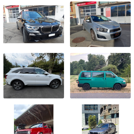
Mercedes-Benz C 180 AMG
Opel Olympia Rekord
Paket
1956, 94'500 km
2016, 98'000 km
CHF 24'500
CHF 19'500
BMW X 5 M50d
Chevrolet Aveo 13 TCDi LT
2019, 25'893 km
2012, 82'868 km
CHF 80'000
CHF 4'500
Kia Sorento 1.6 T-GDi Plug-
VW T4 2.5 TDI
in H..
2001, 340'000 km
2022, 75'000 km
CHF 9'000
CHF 34'900