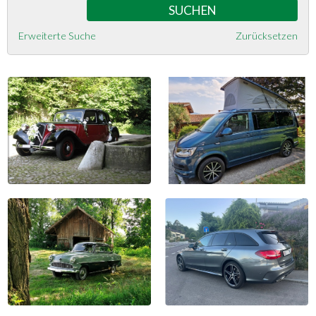
Erweiterte Suche
Zurücksetzen
Citroën Traction Avant 11 ..
VW T6 California Beach
1954, 87'300 km
2017, 95'500 km
CHF 19'900
CHF 44'900