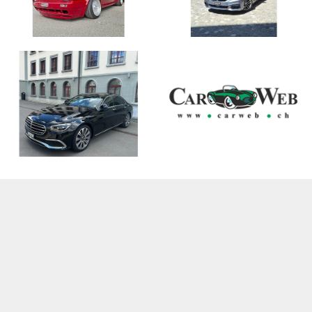
VW Golf G60 RS Wolfsburg
BMW 5er Reihe G31
Editio..
Touring 530d ..
1990, 187'000 km
2019, 104'500 km
CHF 23'900
CHF 29'900
Mercedes-Benz E-Klasse
BMW X3 G01 30d xDrive
W213 E 2..
2018, 149'500 km
2023, 69'000 km
CHF 24'900
CHF 41'900